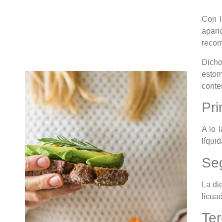
Con l
apari
recomi
Dicho
estom
conte
Pri
A lo 
líqui
Se
La di
licua
Ter