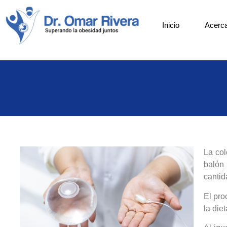
Inicio
Acerca
La col
balón 
cantid
El pro
la die