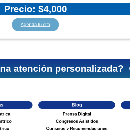
Precio: $4,000
Agenda tu cita
na atención personalizada?
as
Blog
trica
Prensa Digital
strico
Congresos Asistidos
trico
Consejos y Recomendaciones