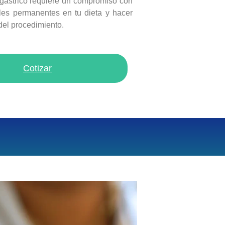
agástrico requiere un compromiso con
les permanentes en tu dieta y hacer
 del procedimiento.
Cotizar