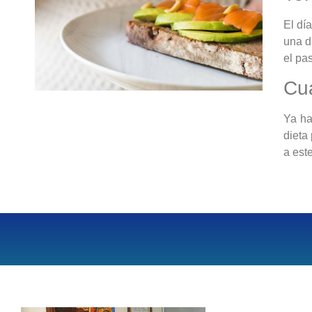
El dí
una d
el pa
Cua
Ya ha
dieta
a est