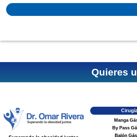
Quieres u
Cirugí
Manga Gás
By Pass Gá
Balón Gás